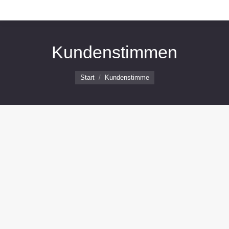
Kundenstimmen
Sie befinden sich hier:
Start
Kundenstimme
Hallo Frau Bartels,
ein großes Dankeschön nochmal an die 3
Jungs, die bei diesen Wahnsinnstemperaturen
einen tollen Job gemacht haben.
Mit freundlichen Grüßen